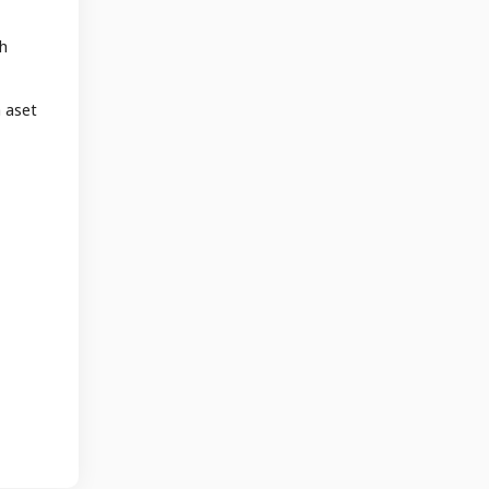
ah
 aset