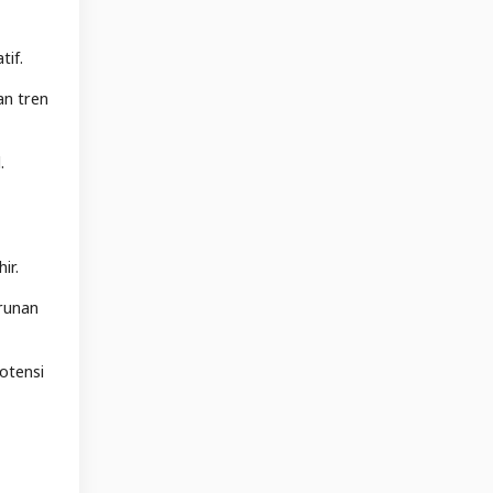
tif.
n tren
.
ir.
urunan
otensi