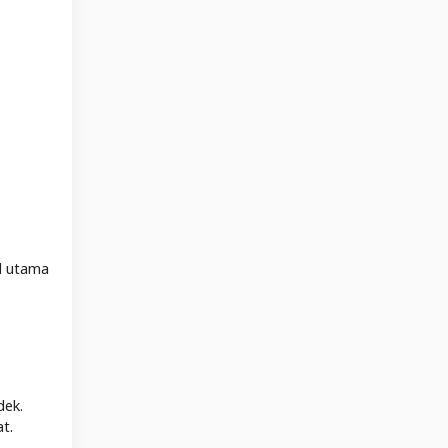
el utama
dek.
t.