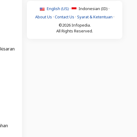
English (US) ·
Indonesian (ID) ·
About Us
·
Contact Us
·
Syarat & Ketentuan
·
©2026 Infopedia.
All Rights Reserved.
 kisaran
ahan