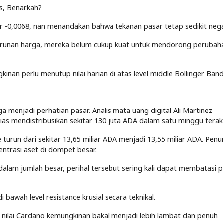
es, Benarkah?
ar -0,0068, nan menandakan bahwa tekanan pasar tetap sedikit nega
runan harga, mereka belum cukup kuat untuk mendorong perubaha
nan perlu menutup nilai harian di atas level middle Bollinger Band
a menjadi perhatian pasar. Analis mata uang digital Ali Martinez
s mendistribusikan sekitar 130 juta ADA dalam satu minggu terakh
turun dari sekitar 13,65 miliar ADA menjadi 13,55 miliar ADA. Pen
ntrasi aset di dompet besar.
 dalam jumlah besar, perihal tersebut sering kali dapat membatasi p
di bawah level resistance krusial secara teknikal.
an nilai Cardano kemungkinan bakal menjadi lebih lambat dan penuh