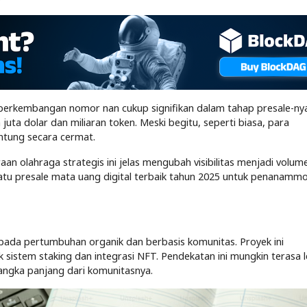
an perkembangan nomor nan cukup signifikan dalam tahap presale-ny
juta dolar dan miliaran token. Meski begitu, seperti biasa, para
tung secara cermat.
traan olahraga strategis ini jelas mengubah visibilitas menjadi volum
atu presale mata uang digital terbaik tahun 2025 untuk penanamm
ada pertumbuhan organik dan berbasis komunitas. Proyek ini
k sistem staking dan integrasi NFT. Pendekatan ini mungkin terasa l
jangka panjang dari komunitasnya.