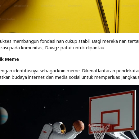
ukses membangun fondasi nan cukup stabil. Bagi mereka nan terta
asi pada komunitas, Dawgz patut untuk dipantau.
rik Meme
ngan identitasnya sebagai koin meme. Dikenal lantaran pendekat
tkan budaya internet dan media sosial untuk memperluas jangkaua