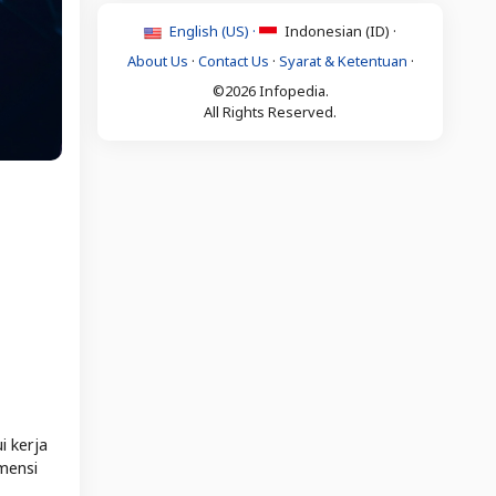
English (US) ·
Indonesian (ID) ·
About Us
·
Contact Us
·
Syarat & Ketentuan
·
©2026 Infopedia.
All Rights Reserved.
i kerja
mensi