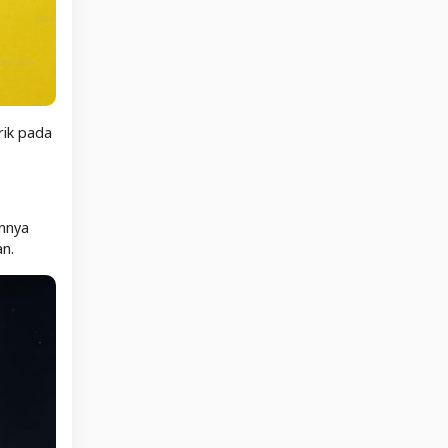
rik pada
annya
n.