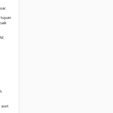
i
sar.
 tujuan
baik
INI
ah
 aset