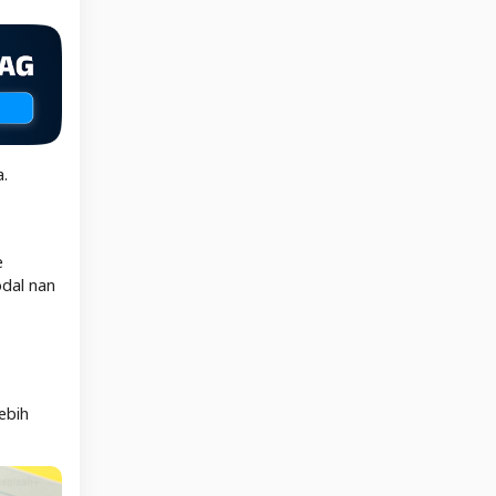
a.
e
odal nan
ebih