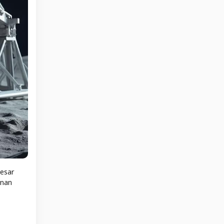
besar
 nan