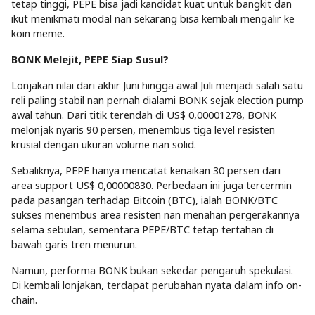
tetap tinggi, PEPE bisa jadi kandidat kuat untuk bangkit dan
ikut menikmati modal nan sekarang bisa kembali mengalir ke
koin meme.
BONK Melejit, PEPE Siap Susul?
Lonjakan nilai dari akhir Juni hingga awal Juli menjadi salah satu
reli paling stabil nan pernah dialami BONK sejak election pump
awal tahun. Dari titik terendah di US$ 0,00001278, BONK
melonjak nyaris 90 persen, menembus tiga level resisten
krusial dengan ukuran volume nan solid.
Sebaliknya, PEPE hanya mencatat kenaikan 30 persen dari
area support US$ 0,00000830. Perbedaan ini juga tercermin
pada pasangan terhadap Bitcoin (BTC), ialah BONK/BTC
sukses menembus area resisten nan menahan pergerakannya
selama sebulan, sementara PEPE/BTC tetap tertahan di
bawah garis tren menurun.
Namun, performa BONK bukan sekedar pengaruh spekulasi.
Di kembali lonjakan, terdapat perubahan nyata dalam info on-
chain.