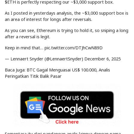
$ETH is perfectly respecting our ~$3,000 support box.
As I posted in yesterdays analysis, the ~$3,000 support box is
an area of interest for longs after reversals.
As you can see, Ethereum is trying to hold it, so sniping a long
after a reversal is legit.
Keep in mind that… pic.twitter.com/DTJhCwN89D
— Lennaert Snyder (@LennaertSnyder) December 6, 2025
Baca Juga: BTC Gagal Menguasai US$ 100.000, Analis
Peringatkan Titik Balik Pasar
Sementara itu dari pandangan analis lainnya dengan nama