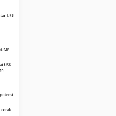
itar US$
TRUMP
ai US$
an
 potensi
 corak