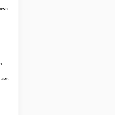
mesin
ah
 aset