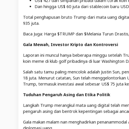
US$ 427 dari simpanan pribadi dalam corak koin 
Dan hingga US$ 60 juta dari stablecoin baru USD1,
Total penghapusan bruto Trump dari mata uang digital 
935 juta.
Baca Juga: Harga $TRUMP dan $Melania Turun Drastis
Gala Mewah, Investor Kripto dan Kontroversi
Laporan ini muncul hanya beberapa minggu setelah 
koin meme di klub golf pribadinya di luar Washington D.
Salah satu tamu paling mencolok adalah Justin Sun, p
18 juta. Menurut catatan, Sun telah menggelontorkan 
Trump, termasuk investasi awal sebesar US$ 75 juta ke 
Tuduhan Pengaruh Asing dan Etika Politik
Langkah Trump merangkul mata uang digital telah men
pengaruh asing dan bentrok kepentingan sebagai ancam
Gala makan malam nan menghadirkan penanammodal asin
diplomasi uang.