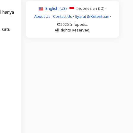
English (US) ·
Indonesian (ID) ·
l hanya
About Us
·
Contact Us
·
Syarat & Ketentuan
·
©2026 Infopedia.
h satu
All Rights Reserved.