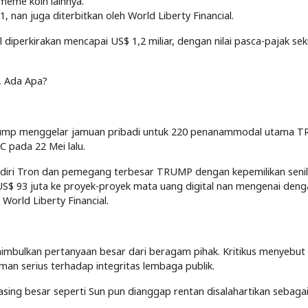
meme koin lainnya.
 nan juga diterbitkan oleh World Liberty Financial.
diperkirakan mencapai US$ 1,2 miliar, dengan nilai pasca-pajak sek
, Ada Apa?
Trump menggelar jamuan pribadi untuk 220 penanammodal utama 
C pada 22 Mei lalu.
endiri Tron dan pemegang terbesar TRUMP dengan kepemilikan senil
US$ 93 juta ke proyek-proyek mata uang digital nan mengenai deng
World Liberty Financial.
imbulkan pertanyaan besar dari beragam pihak. Kritikus menyebut
an serius terhadap integritas lembaga publik.
g besar seperti Sun pun dianggap rentan disalahartikan sebagai