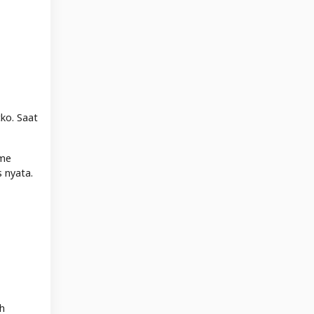
ko. Saat
sme
 nyata.
ah