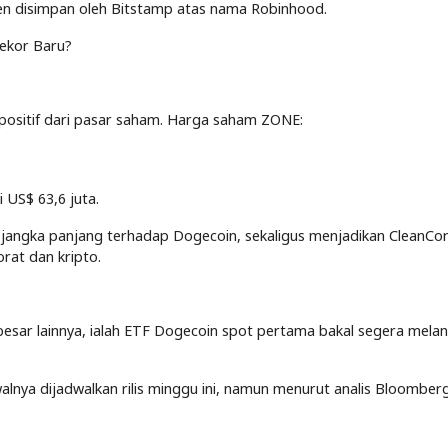
en disimpan oleh Bitstamp atas nama Robinhood.
ekor Baru?
ositif dari pasar saham. Harga saham ZONE:
 US$ 63,6 juta.
aan jangka panjang terhadap Dogecoin, sekaligus menjadikan CleanCo
rat dan kripto.
ar lainnya, ialah ETF Dogecoin spot pertama bakal segera melant
alnya dijadwalkan rilis minggu ini, namun menurut analis Bloomber