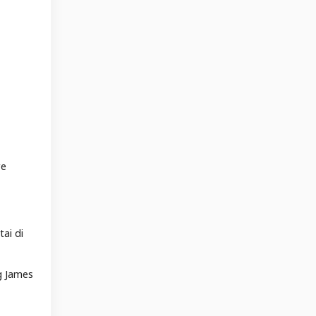
re
ai di
g James