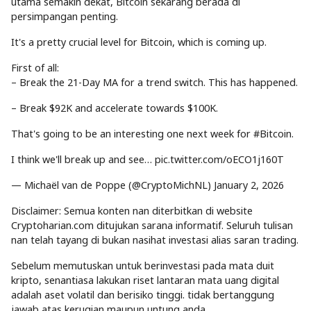
utama semakin dekat, Bitcoin sekarang berada di
persimpangan penting.
It's a pretty crucial level for Bitcoin, which is coming up.
First of all:
– Break the 21-Day MA for a trend switch. This has happened.
– Break $92K and accelerate towards $100K.
That's going to be an interesting one next week for #Bitcoin.
I think we'll break up and see… pic.twitter.com/oECO1j160T
— Michaël van de Poppe (@CryptoMichNL) January 2, 2026
Disclaimer: Semua konten nan diterbitkan di website
Cryptoharian.com ditujukan sarana informatif. Seluruh tulisan
nan telah tayang di bukan nasihat investasi alias saran trading.
Sebelum memutuskan untuk berinvestasi pada mata duit
kripto, senantiasa lakukan riset lantaran mata uang digital
adalah aset volatil dan berisiko tinggi. tidak bertanggung
jawab atas kerugian maupun untung anda.