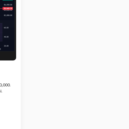
0,000.
i.