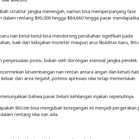
gubah struktur jangka menengah, namun bisa memperpanjang fase
lan dalam rentang $90,000 hingga $84,660 hingga pasar mendapatkan
 baru nan betul-betul bisa mendorong perubahan signifikan pada
han, baik dari kebijakan moneter maupun arus likuiditas baru, Bitc
dan penyesuaian posisi, bukan oleh dorongan esensial jangka pendek.
 mencerminkan keseimbangan nan rentan antara angan dan kehati-hati
eluar dari area negatif, potensi apresiasi nilai tetap memerlukan
a menunjukkan bahwa pasar belum kehilangan injakan sepenuhnya.
apakah Bitcoin bisa mengubah ketegangan ini menjadi pergerakan p
 dalam rentang nilai nan ada.