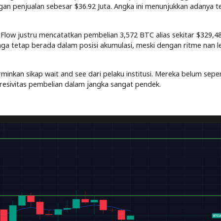
gan penjualan sebesar $36.92 Juta. Angka ini menunjukkan adanya 
tFlow justru mencatatkan pembelian 3,572 BTC alias sekitar $329,48
a tetap berada dalam posisi akumulasi, meski dengan ritme nan l
inkan sikap wait and see dari pelaku institusi. Mereka belum sep
resivitas pembelian dalam jangka sangat pendek.