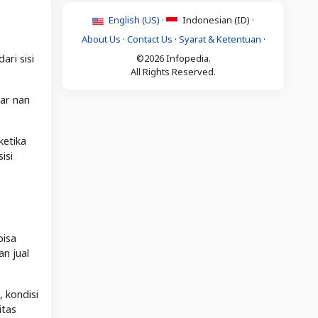
English (US) ·
Indonesian (ID) ·
About Us
·
Contact Us
·
Syarat & Ketentuan
·
©2026 Infopedia.
ari sisi
All Rights Reserved.
ear nan
ketika
isi
bisa
n jual
, kondisi
itas