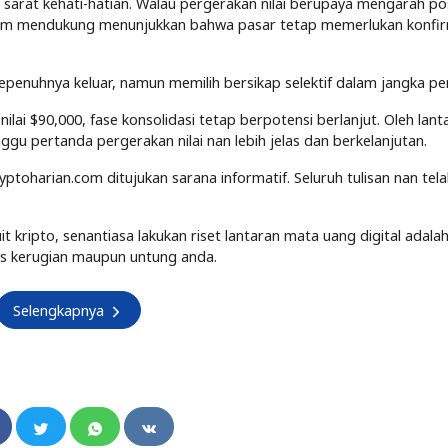
sarat kehati-hatian. Walau pergerakan nilai berupaya mengarah posi
elum mendukung menunjukkan bahwa pasar tetap memerlukan konfir
penuhnya keluar, namun memilih bersikap selektif dalam jangka p
lai $90,000, fase konsolidasi tetap berpotensi berlanjut. Oleh lanta
u pertanda pergerakan nilai nan lebih jelas dan berkelanjutan.
yptoharian.com ditujukan sarana informatif. Seluruh tulisan nan tel
kripto, senantiasa lakukan riset lantaran mata uang digital adalah
tas kerugian maupun untung anda.
Selengkapnya