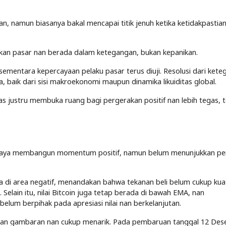
n, namun biasanya bakal mencapai titik jenuh ketika ketidakpastia
mbarkan pasar nan berada dalam ketegangan, bukan kepanikan.
ementara kepercayaan pelaku pasar terus diuji. Resolusi dari ket
a, baik dari sisi makroekonomi maupun dinamika likuiditas global.
lias justru membuka ruang bagi pergerakan positif nan lebih tegas, 
berupaya membangun momentum positif, namun belum menunjukkan p
da di area negatif, menandakan bahwa tekanan beli belum cukup kua
Selain itu, nilai Bitcoin juga tetap berada di bawah EMA, nan
lum berpihak pada apresiasi nilai nan berkelanjutan.
ikan gambaran nan cukup menarik. Pada pembaruan tanggal 12 Des