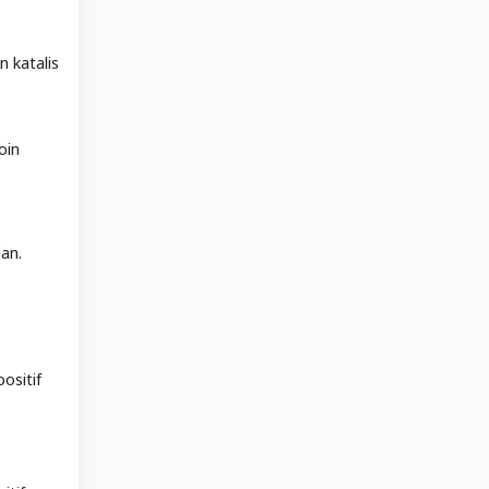
 katalis
oin
an.
ositif