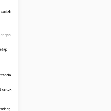
n sudah
egangan
tetap
ertanda
t untuk
ember,