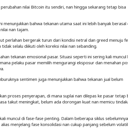
erubahan nilai Bitcoin itu sendiri, nan hingga sekarang tetap bisa
i menunjukkan bahwa tekanan utama saat ini lebih banyak berasal d
nilai nan tajam.
ut perlahan bergerak turun dari kondisi netral dan greed menuju f
dak selalu diikuti oleh koreksi nilai nan sebanding.
an tekanan emosional pasar. Situasi seperti ini sering kali muncul 
 mana pelaku pasar memilih mengurangi eksposur dan menahan pos
a.
 memburuknya sentimen juga menunjukkan bahwa tekanan jual belum
an proses penyerapan, di mana suplai nan dilepas ke pasar tetap 
 rasa takut meningkat, belum ada dorongan kuat nan memicu tindaka
g kali muncul di fase-fase penting. Dalam beberapa siklus sebelumnya
l alias menjelang fase konsolidasi nan cukup panjang sebelum volatil