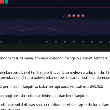
 mendominasi, di mana lembaga condong mengelola akibat sembari
nkan baru bakal terlihat jika Bitcoin bisa melewati wilayah nilai $9
r memerlukan konfirmasi bahwa tekanan beli mulai kembali mendominas
perhatian selanjutnya bakal tertuju pada wilayah nilai $93,500.
n bagi apresiasi nilai nan lebih kuat dan berkelanjutan.
ilai nan solid di atas $90,000, akibat koreksi tetap terbuka. Dalam
 nilai $84,660.