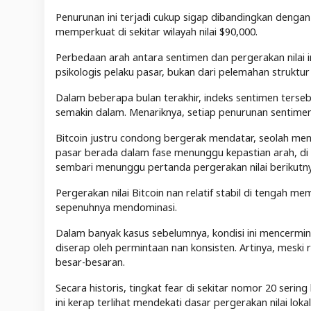
Penurunan ini terjadi cukup sigap dibandingkan dengan p
memperkuat di sekitar wilayah nilai $90,000.
Perbedaan arah antara sentimen dan pergerakan nilai in
psikologis pelaku pasar, bukan dari pelemahan struktur 
Dalam beberapa bulan terakhir, indeks sentimen terseb
semakin dalam. Menariknya, setiap penurunan sentimen ti
Bitcoin justru condong bergerak mendatar, seolah menah
pasar berada dalam fase menunggu kepastian arah, di
sembari menunggu pertanda pergerakan nilai berikutny
Pergerakan nilai Bitcoin nan relatif stabil di tengah
sepenuhnya mendominasi.
Dalam banyak kasus sebelumnya, kondisi ini mencermink
diserap oleh permintaan nan konsisten. Artinya, meski
besar-besaran.
Secara historis, tingkat fear di sekitar nomor 20 serin
ini kerap terlihat mendekati dasar pergerakan nilai loka