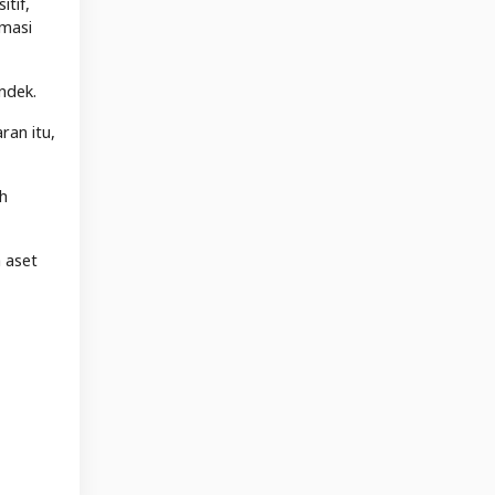
tif,
masi
endek.
ran itu,
ah
 aset