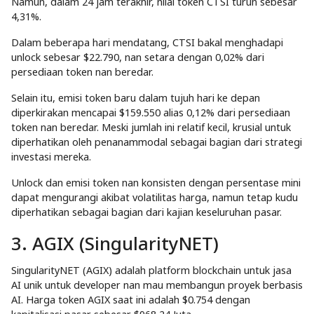
Namun, dalam 24 jam terakhir, nilai token CTSI turun sebesar
4,31%.
Dalam beberapa hari mendatang, CTSI bakal menghadapi
unlock sebesar $22.790, nan setara dengan 0,02% dari
persediaan token nan beredar.
Selain itu, emisi token baru dalam tujuh hari ke depan
diperkirakan mencapai $159.550 alias 0,12% dari persediaan
token nan beredar. Meski jumlah ini relatif kecil, krusial untuk
diperhatikan oleh penanammodal sebagai bagian dari strategi
investasi mereka.
Unlock dan emisi token nan konsisten dengan persentase mini
dapat mengurangi akibat volatilitas harga, namun tetap kudu
diperhatikan sebagai bagian dari kajian keseluruhan pasar.
3. AGIX (SingularityNET)
SingularityNET (AGIX) adalah platform blockchain untuk jasa
AI unik untuk developer nan mau membangun proyek berbasis
AI. Harga token AGIX saat ini adalah $0.754 dengan