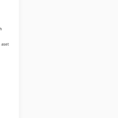
ah
 aset