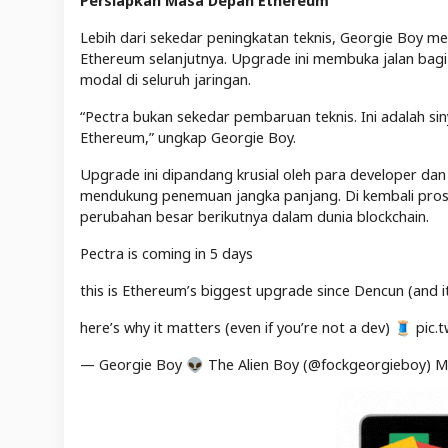
Persiapkan Masa Depan Ethereum
Lebih dari sekedar peningkatan teknis, Georgie Boy 
Ethereum selanjutnya. Upgrade ini membuka jalan bagi 
modal di seluruh jaringan.
“Pectra bukan sekedar pembaruan teknis. Ini adalah sin
Ethereum,” ungkap Georgie Boy.
Upgrade ini dipandang krusial oleh para developer dan
mendukung penemuan jangka panjang. Di kembali prose
perubahan besar berikutnya dalam dunia blockchain.
Pectra is coming in 5 days
this is Ethereum’s biggest upgrade since Dencun (and i
here’s why it matters (even if you’re not a dev) 🧵 pi
— Georgie Boy 👽 The Alien Boy (@fockgeorgieboy) M