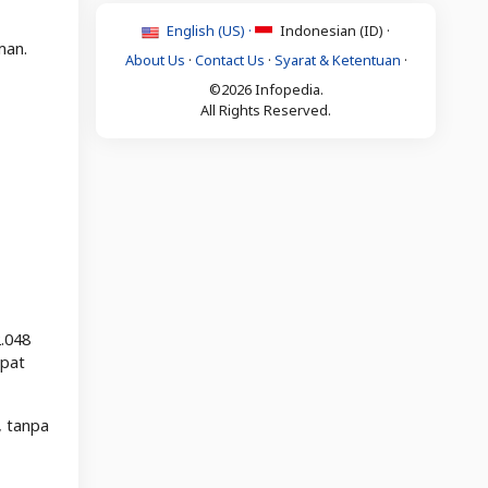
English (US) ·
Indonesian (ID) ·
man.
About Us
·
Contact Us
·
Syarat & Ketentuan
·
©2026 Infopedia.
All Rights Reserved.
.048
epat
, tanpa