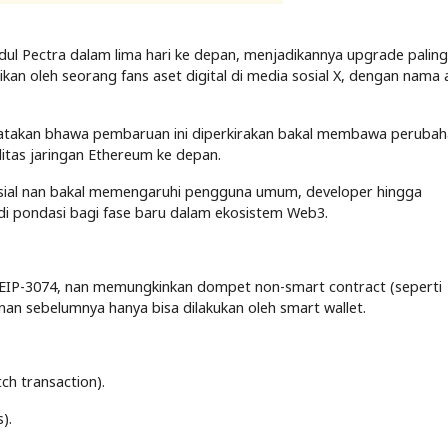
ul Pectra dalam lima hari ke depan, menjadikannya upgrade paling
aikan oleh seorang fans aset digital di media sosial X, dengan nama
yatakan bhawa pembaruan ini diperkirakan bakal membawa peruba
litas jaringan Ethereum ke depan.
sial nan bakal memengaruhi pengguna umum, developer hingga
i pondasi bagi fase baru dalam ekosistem Web3.
EIP-3074, nan memungkinkan dompet non-smart contract (seperti
n sebelumnya hanya bisa dilakukan oleh smart wallet.
ch transaction).
).