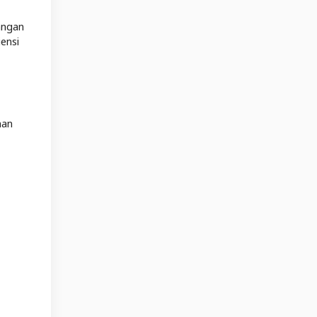
angan
ensi
nan