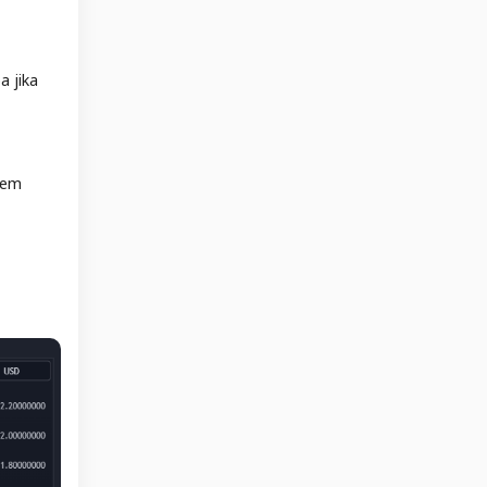
 jika
tem