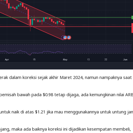
rgerak dalam koreksi sejak akhir Maret 2024, namun nampaknya saat 
pemisah bawah pada $0.98 tetap dijaga, ada kemungkinan nilai ARB
untuk naik di atas $1.21 jika mau menggunakannya untuk untung ja
jang, maka ada baiknya koreksi ini dijadikan kesempatan membeli,