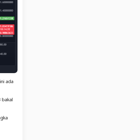
ini ada
 bakal
ngka