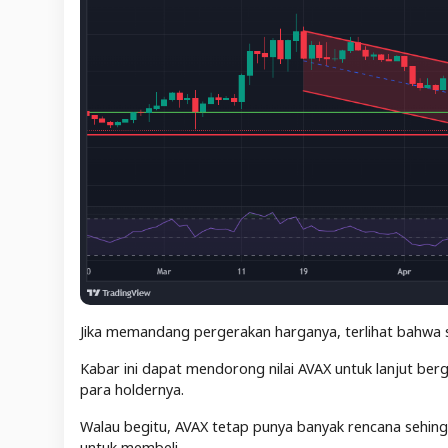
Jika memandang pergerakan harganya, terlihat bahwa s
Kabar ini dapat mendorong nilai AVAX untuk lanjut be
para holdernya.
Walau begitu, AVAX tetap punya banyak rencana sehing
untuk membeli.