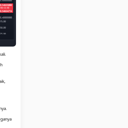
ali.
ah
ik,
anya.
rganya