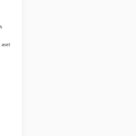
ah
 aset