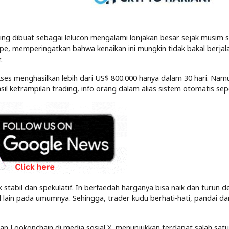
ring dibuat sebagai lelucon mengalami lonjakan besar sejak musim 
ppe, memperingatkan bahwa kenaikan ini mungkin tidak bakal berjal
.
ukses menghasilkan lebih dari US$ 800.000 hanya dalam 30 hari. Nam
l ketrampilan trading, info orang dalam alias sistem otomatis sepe
 stabil dan spekulatif. In berfaedah harganya bisa naik dan turun 
al lain pada umumnya. Sehingga, trader kudu berhati-hati, pandai da
ukan Lookonchain di media sosial X, menunjukkan terdapat salah sat