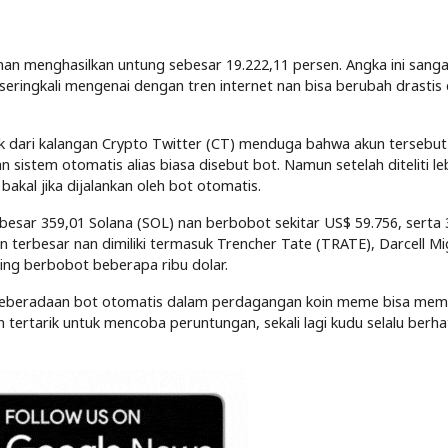
an menghasilkan untung sebesar 19.222,11 persen. Angka ini sanga
ringkali mengenai dengan tren internet nan bisa berubah drastis
yak dari kalangan Crypto Twitter (CT) menduga bahwa akun tersebut
sistem otomatis alias biasa disebut bot. Namun setelah diteliti le
bakal jika dijalankan oleh bot otomatis.
ebesar 359,01 Solana (SOL) nan berbobot sekitar US$ 59.756, serta
en terbesar nan dimiliki termasuk Trencher Tate (TRATE), Darcell M
ing berbobot beberapa ribu dolar.
ah keberadaan bot otomatis dalam perdagangan koin meme bisa mem
 tertarik untuk mencoba peruntungan, sekali lagi kudu selalu berhat