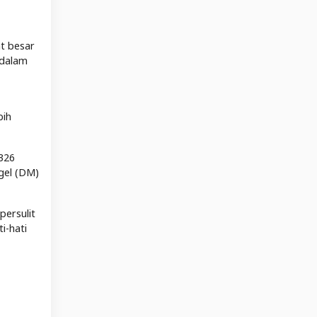
t besar
 dalam
bih
 326
igel (DM)
persulit
i-hati