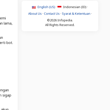
English (US) ·
Indonesian (ID) ·
About Us
·
Contact Us
·
Syarat & Ketentuan
·
semi
©2026 Infopedia.
an lama,
All Rights Reserved.
un
rti bot.
dengan
n sigap
u akun