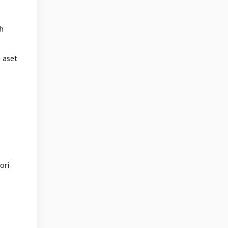
ah
 aset
ori