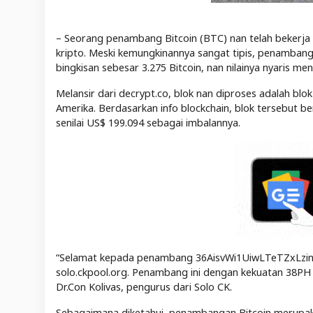
– Seorang penambang Bitcoin (BTC) nan telah bekerja s
kripto. Meski kemungkinannya sangat tipis, penambang
bingkisan sebesar 3.275 Bitcoin, nan nilainya nyaris me
Melansir dari decrypt.co, blok nan diproses adalah blo
Amerika. Berdasarkan info blockchain, blok tersebut b
senilai US$ 199.094 sebagai imbalannya.
“Selamat kepada penambang 36AisvWi1UiwLTeTZxLzind
solo.ckpool.org. Penambang ini dengan kekuatan 38PH 
Dr.Con Kolivas, pengurus dari Solo CK.
Sebagaimana diketahui, penambangan Bitcoin merupaka