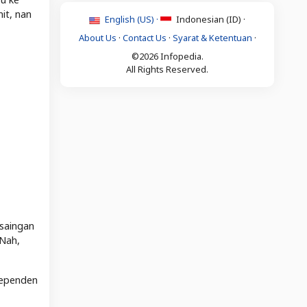
it, nan
English (US) ·
Indonesian (ID) ·
About Us
·
Contact Us
·
Syarat & Ketentuan
·
©2026 Infopedia.
All Rights Reserved.
rsaingan
 Nah,
dependen