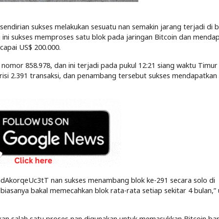
endirian sukses melakukan sesuatu nan semakin jarang terjadi di 
 ini sukses memproses satu blok pada jaringan Bitcoin dan menda
ncapai US$ 200.000.
k nomor 858.978, dan ini terjadi pada pukul 12:21 siang waktu Timur
erisi 2.391 transaksi, dan penambang tersebut sukses mendapatkan 
AkorqeUc3tT nan sukses menambang blok ke-291 secara solo di
biasanya bakal memecahkan blok rata-rata setiap sekitar 4 bulan,”
n salah satu proses nan digunakan untuk memasukkan Bitcoin bar