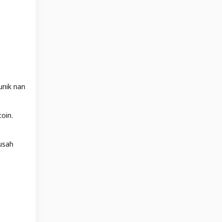
unik nan
oin.
usah