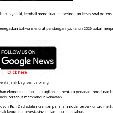
obert Kiyosaki, kembali mengeluarkan peringatan keras soal potensi 
 menegaskan bahwa menurut pandangannya, tahun 2026 bakal menja
berita jelek bagi semua orang.
ahan ekonomi nan bakal dirugikan, sementara penanammodal nan b
ndisi tersebut membangun kekayaan.
filosofi Rich Dad adalah keahlian penanammodal terbaik untuk ‘meli
jak keputusan investasinya selama puluhan tahun.