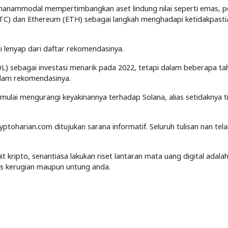
nanammodal mempertimbangkan aset lindung nilai seperti emas, p
 (BTC) dan Ethereum (ETH) sebagai langkah menghadapi ketidakpasti
 lenyap dari daftar rekomendasinya.
L) sebagai investasi menarik pada 2022, tetapi dalam beberapa ta
dalam rekomendasinya.
mulai mengurangi keyakinannya terhadap Solana, alias setidaknya ti
yptoharian.com ditujukan sarana informatif. Seluruh tulisan nan tel
kripto, senantiasa lakukan riset lantaran mata uang digital adalah
tas kerugian maupun untung anda.