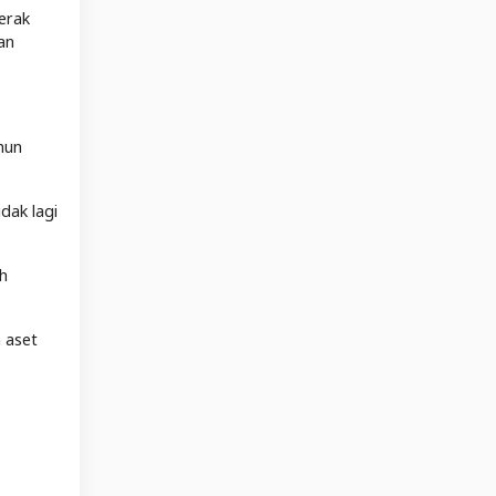
erak
an
hun
dak lagi
ah
 aset