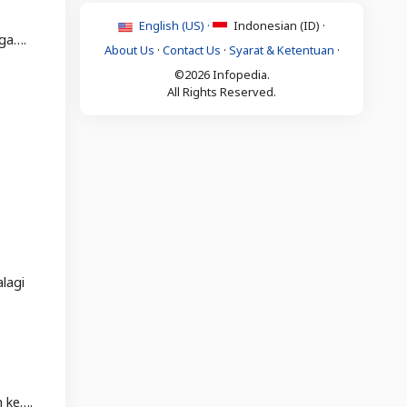
English (US) ·
Indonesian (ID) ·
rga….
About Us
·
Contact Us
·
Syarat & Ketentuan
·
©2026 Infopedia.
All Rights Reserved.
lagi
m ke….