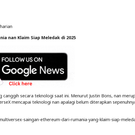
oharian
nia nan Klaim Siap Meledak di 2025
g canggih secara teknologi saat ini. Menurut Justin Bons, nan meru
erseX mencapai teknologi nan apalagi belum diterapkan sepenuhny
-multiversex-saingan-ethereum-dari-rumania-yang-klaim-siap-meleda