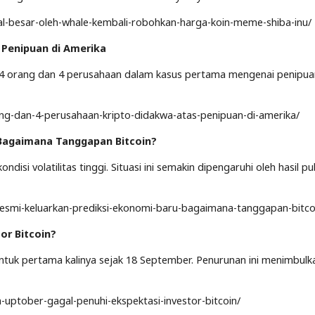
ual-besar-oleh-whale-kembali-robohkan-harga-koin-meme-shiba-inu/
 Penipuan di Amerika
t 14 orang dan 4 perusahaan dalam kasus pertama mengenai penipu
ang-dan-4-perusahaan-kripto-didakwa-atas-penipuan-di-amerika/
 Bagaimana Tanggapan Bitcoin?
isi volatilitas tinggi. Situasi ini semakin dipengaruhi oleh hasil pub
resmi-keluarkan-prediksi-ekonomi-baru-bagaimana-tanggapan-bitco
or Bitcoin?
untuk pertama kalinya sejak 18 September. Penurunan ini menimbulk
-uptober-gagal-penuhi-ekspektasi-investor-bitcoin/