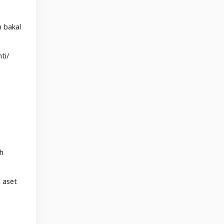
 bakal
ti/
ah
 aset