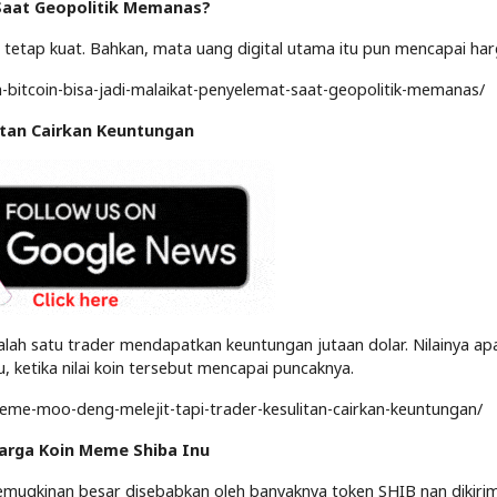
’ Saat Geopolitik Memanas?
 tetap kuat. Bahkan, mata uang digital utama itu pun mencapai ha
-bitcoin-bisa-jadi-malaikat-penyelemat-saat-geopolitik-memanas/
itan Cairkan Keuntungan
alah satu trader mendapatkan keuntungan jutaan dolar. Nilainya apa
, ketika nilai koin tersebut mencapai puncaknya.
meme-moo-deng-melejit-tapi-trader-kesulitan-cairkan-keuntungan/
Harga Koin Meme Shiba Inu
emugkinan besar disebabkan oleh banyaknya token SHIB nan dikiri