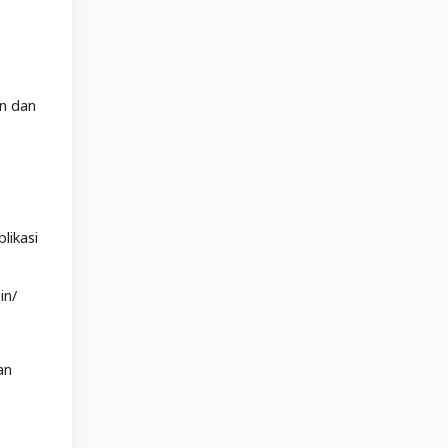
an dan
likasi
in/
an