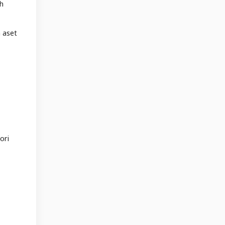
ah
 aset
ori