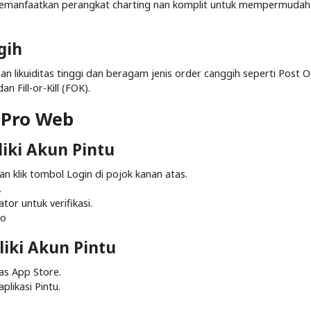
emanfaatkan perangkat charting nan komplit untuk mempermudah 
gih
 likuiditas tinggi dan beragam jenis order canggih seperti Post On
 Fill-or-Kill (FOK).
 Pro Web
iki Akun Pintu
an klik tombol Login di pojok kanan atas.
.
or untuk verifikasi.
to
iki Akun Pintu
ias App Store.
plikasi Pintu.