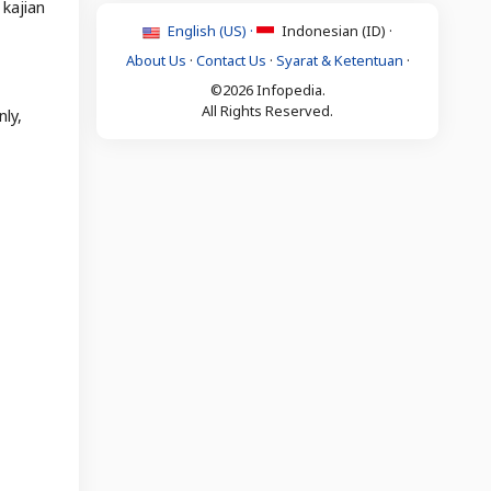
kajian
English (US) ·
Indonesian (ID) ·
About Us
·
Contact Us
·
Syarat & Ketentuan
·
©2026 Infopedia.
All Rights Reserved.
ly,