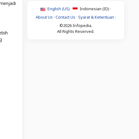
 menjadi
English (US) ·
Indonesian (ID) ·
About Us
·
Contact Us
·
Syarat & Ketentuan
·
©2026 Infopedia.
All Rights Reserved.
ebih
g