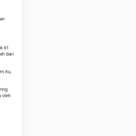
dan
ak 61
ih dari
m itu,
ring
u oleh