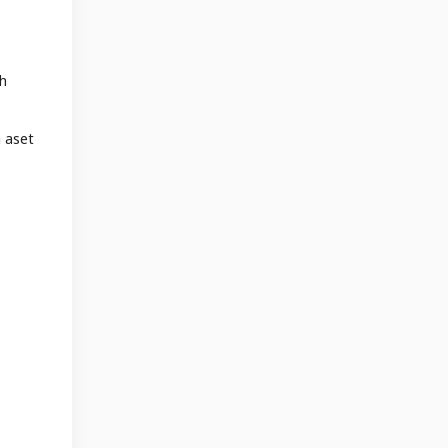
ah
 aset