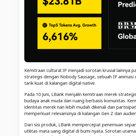
Kemitraan cultural IP menjadi sorotan krusial lainnya
strategis dengan Nobody Sausage, sebuah IP animasi d
tarik kuat di kalangan digital-native.
Pada 10 Juni, LBank menjalin kemitraan merek strategi
budaya anak muda dan ruang berbasis komunitas. Kem
identitas merek nan lebih mudah dikenali dan partisipa
memperkuat relevansinya di kalangan Gen Z dan audiens
Dari sisi produk, LBank mempercepat penemuan sepan
utilitas mata uang digital di bumi nyata. Sorotan uta