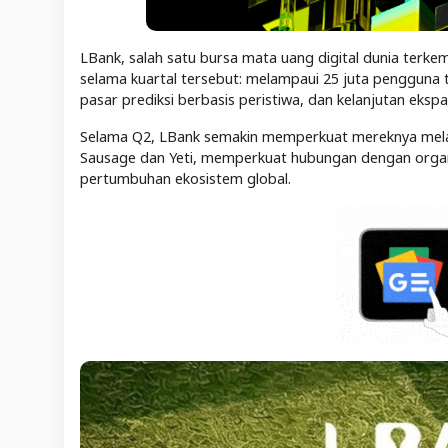
LBank, salah satu bursa mata uang digital dunia terkem
selama kuartal tersebut: melampaui 25 juta pengguna t
pasar prediksi berbasis peristiwa, dan kelanjutan ekspa
Selama Q2, LBank semakin memperkuat mereknya melal
Sausage dan Yeti, memperkuat hubungan dengan organ
pertumbuhan ekosistem global.