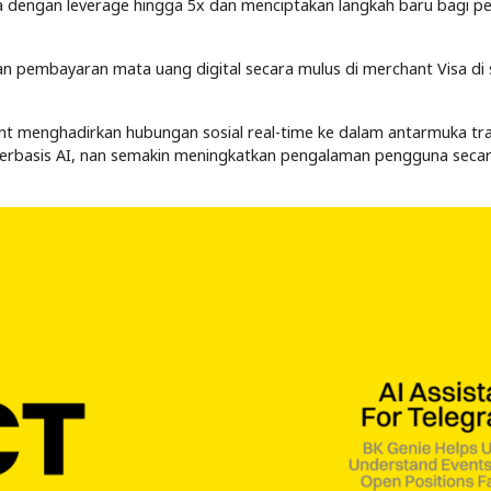
a dengan leverage hingga 5x dan menciptakan langkah baru bagi 
 pembayaran mata uang digital secara mulus di merchant Visa di 
nt menghadirkan hubungan sosial real-time ke dalam antarmuka tra
erbasis AI, nan semakin meningkatkan pengalaman pengguna seca