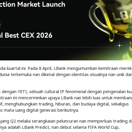
 pada kuartal ini. Pada 8 April, LBank mengumumkan kemitraan merek
unia terkemuka nan dikenal dengan identitas visualnya nan unik da
s dengan YETI, sebuah cultural IP fenomenal dengan pengenalan ku
itraan ini mencerminkan upaya LBank nan lebih luas untuk memba
tif, menghubungkan trading, hiburan, dan budaya digital, sekaligus
 mata uang digital generasi berikutnya.
jang Q2 melalui serangkaian peluncuran nan memperluas trading d
manya adalah LBank Predict, nan debut selama FIFA World Cup,