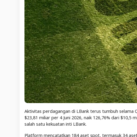
Aktivitas perdagangan di LBank terus tumbuh selama
$23,81 miliar per 4 Juni 2026, naik 126,76% dari $10,5
salah satu kekuatan inti LBank.
Platform mencatatkan 184 aset spot, termasuk 34 aset 