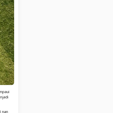
ampaui
njadi
t nan