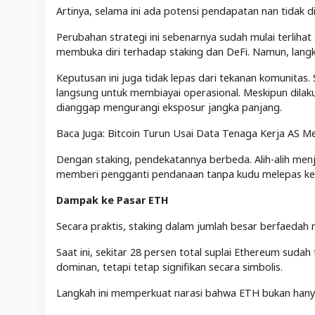
Artinya, selama ini ada potensi pendapatan nan tidak 
Perubahan strategi ini sebenarnya sudah mulai terlihat
membuka diri terhadap staking dan DeFi. Namun, langkah
Keputusan ini juga tidak lepas dari tekanan komunitas
langsung untuk membiayai operasional. Meskipun dilak
dianggap mengurangi eksposur jangka panjang.
Baca Juga: Bitcoin Turun Usai Data Tenaga Kerja AS M
Dengan staking, pendekatannya berbeda. Alih-alih menju
memberi pengganti pendanaan tanpa kudu melepas kepe
Dampak ke Pasar ETH
Secara praktis, staking dalam jumlah besar berfaedah 
Saat ini, sekitar 28 persen total suplai Ethereum suda
dominan, tetapi tetap signifikan secara simbolis.
Langkah ini memperkuat narasi bahwa ETH bukan hanya a