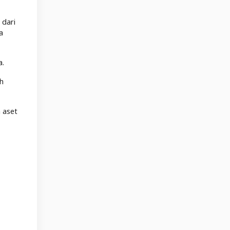
 dari
a
a.
ah
 aset