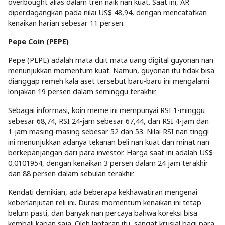
overbought alias dalam tren naik nan kuat. Saat ini, AR
diperdagangkan pada nilai US$ 48,94, dengan mencatatkan
kenaikan harian sebesar 11 persen.
Pepe Coin (PEPE)
Pepe (PEPE) adalah mata duit mata uang digital guyonan nan
menunjukkan momentum kuat. Namun, guyonan itu tidak bisa
dianggap remeh kala aset tersebut baru-baru ini mengalami
lonjakan 19 persen dalam seminggu terakhir.
Sebagai informasi, koin meme ini mempunyai RSI 1-minggu
sebesar 68,74, RSI 24-jam sebesar 67,44, dan RSI 4-jam dan
1-jam masing-masing sebesar 52 dan 53. Nilai RSI nan tinggi
ini menunjukkan adanya tekanan beli nan kuat dan minat nan
berkepanjangan dari para investor. Harga saat ini adalah US$
0,0101954, dengan kenaikan 3 persen dalam 24 jam terakhir
dan 88 persen dalam sebulan terakhir.
Kendati demikian, ada beberapa kekhawatiran mengenai
keberlanjutan reli ini. Durasi momentum kenaikan ini tetap
belum pasti, dan banyak nan percaya bahwa koreksi bisa
kembali kapan saja. Oleh lantaran itu, sangat krusial bagi para