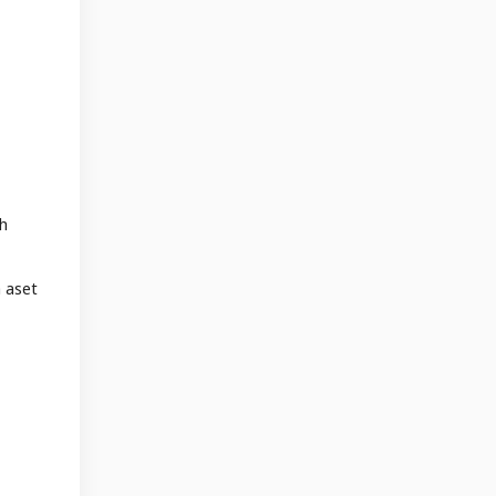
ah
 aset