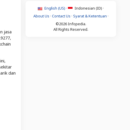
English (US) ·
Indonesian (ID) ·
About Us
·
Contact Us
·
Syarat & Ketentuan
·
©2026 Infopedia.
All Rights Reserved.
n jasa
.9277,
kchain
ni,
ekitar
arik dan