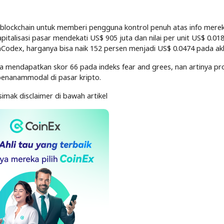
lockchain untuk memberi pengguna kontrol penuh atas info merek
alisasi pasar mendekati US$ 905 juta dan nilai per unit US$ 0.01
nCodex, harganya bisa naik 152 persen menjadi US$ 0.0474 pada akh
ga mendapatkan skor 66 pada indeks fear and grees, nan artinya pro
penanammodal di pasar kripto.
simak disclaimer di bawah artikel