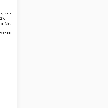
a, juga
827,
ir Mei.
yek ini