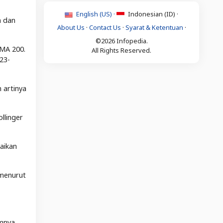
English (US) ·
Indonesian (ID) ·
m dan
About Us
·
Contact Us
·
Syarat & Ketentuan
·
©2026 Infopedia.
 MA 200.
All Rights Reserved.
23-
 artinya
llinger
naikan
 menurut
mnya,