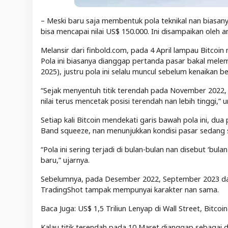
– Meski baru saja membentuk pola teknikal nan biasany
bisa mencapai nilai US$ 150.000. Ini disampaikan oleh a
Melansir dari finbold.com, pada 4 April lampau Bitcoi
Pola ini biasanya dianggap pertanda pasar bakal melema
2025), justru pola ini selalu muncul sebelum kenaikan besar
“Sejak menyentuh titik terendah pada November 2022, B
nilai terus mencetak posisi terendah nan lebih tinggi,”
Setiap kali Bitcoin mendekati garis bawah pola ini, dua
Band squeeze, nan menunjukkan kondisi pasar sedang s
“Pola ini sering terjadi di bulan-bulan nan disebut ‘bulan
baru,” ujarnya.
Sebelumnya, pada Desember 2022, September 2023 dan 
TradingShot tampak mempunyai karakter nan sama.
Baca Juga: US$ 1,5 Triliun Lenyap di Wall Street, Bitcoi
Kalau titik terendah pada 10 Maret dianggap sebagai d