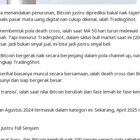
a menandakan penurunan, Bitcoin justru diprediksi bakal naik taja
nalis pasar mata uang digital nan cukup dikenal, ialah TradingShot.
n membentuk pola death cross, ialah saat MA 50 hari turun melewati
h. Tapi menurut TradingShot, dalam siklus bull market saat ini (20
. Jadi bukan sinyal jual, ini bisa jadi justru sinyal beli.
itcoin bergerak naik secara berjenjang dalam pola channel up, nan
 ungkap TradingShot.
 perihal biasanya muncul secara bersamaan, ialah death cross dan Bo
unyi dan siap bergerak besar.
 transisi’, ialah saat nilai Bitcoin berubah dari fase lemah ke fase ke
Agustus 2024 termasuk dalam kategori ini. Sekarang, April 2025
n Justru Full Senyum
asar baru, dan Bitcoin kembali naik 100 persen seperti pola sebelu