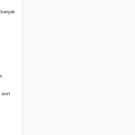
m banyak
ah
 aset