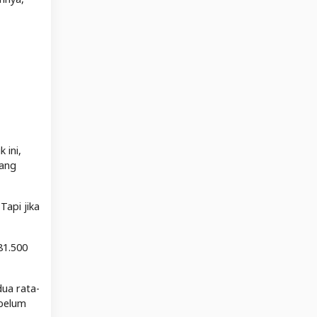
 ini,
jang
Tapi jika
81.500
dua rata-
 belum