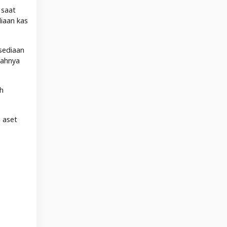
 saat
iaan kas
sediaan
lahnya
ah
 aset