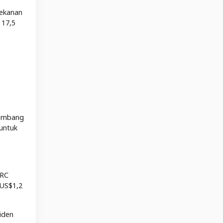
tekanan
 17,5
kembang
 untuk
TRC
 US$1,2
iden