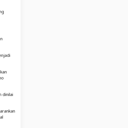
ang
an
enjadi
tkan
no
dinilai
sarankan
al