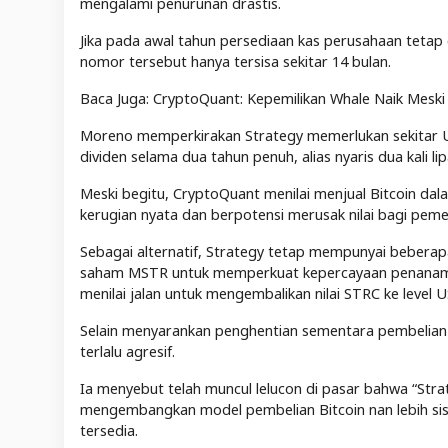
mengalami penurunan drastis.
Jika pada awal tahun persediaan kas perusahaan tetap 
nomor tersebut hanya tersisa sekitar 14 bulan.
Baca Juga: CryptoQuant: Kepemilikan Whale Naik Mesk
Moreno memperkirakan Strategy memerlukan sekitar US
dividen selama dua tahun penuh, alias nyaris dua kali lipa
Meski begitu, CryptoQuant menilai menjual Bitcoin dala
kerugian nyata dan berpotensi merusak nilai bagi pe
Sebagai alternatif, Strategy tetap mempunyai beberapa
saham MSTR untuk memperkuat kepercayaan penanamm
menilai jalan untuk mengembalikan nilai STRC ke level 
Selain menyarankan penghentian sementara pembelian B
terlalu agresif.
Ia menyebut telah muncul lelucon di pasar bahwa “Strate
mengembangkan model pembelian Bitcoin nan lebih sist
tersedia.