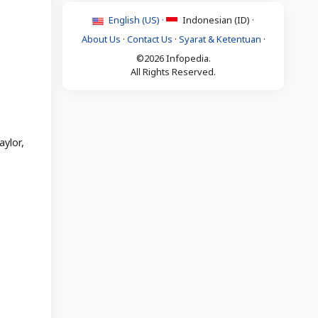
English (US) ·
Indonesian (ID) ·
About Us
·
Contact Us
·
Syarat & Ketentuan
·
©2026 Infopedia.
All Rights Reserved.
ylor,