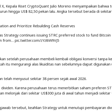
al X, Kepala Riset CryptoQuant Julio Moreno menyampaikan bahwa 
turun hingga US$ 82,50 pekan lalu. Angka tersebut berada di sekitar
tion and Prioritize Rebuilding Cash Reserves
s Strategy continues issuing STRC preferred stock to fund Bitcoin
sen from… pic.twitter.com/zYzl6W9VJ5
ekan setelah perusahaan membeli kembali obligasi konversi tanpa 
kah itu mengurangi alas likuiditas nan sebelumnya dapat digunakan
n telah menyusut sekitar 38 persen sejak awal 2026.
 dividen. Karena perusahaan terus menerbitkan saham preferen S
an melonjak dari sekitar US$300 juta di awal tahun menjadi sekitar
gjawab tersebut, keahlian Strategy untuk menutupi pembayaran div