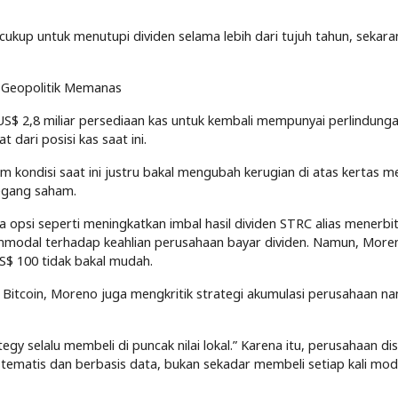
cukup untuk menutupi dividen selama lebih dari tujuh tahun, sekar
i Geopolitik Memanas
$ 2,8 miliar persediaan kas untuk kembali mempunyai perlindung
t dari posisi kas saat ini.
m kondisi saat ini justru bakal mengubah kerugian di atas kertas m
megang saham.
 opsi seperti meningkatkan imbal hasil dividen STRC alias menerbi
odal terhadap keahlian perusahaan bayar dividen. Namun, More
US$ 100 tidak bakal mudah.
itcoin, Moreno juga mengkritik strategi akumulasi perusahaan nan 
gy selalu membeli di puncak nilai lokal.” Karena itu, perusahaan di
ematis dan berbasis data, bukan sekadar membeli setiap kali mod