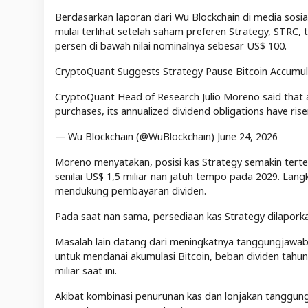
Berdasarkan laporan dari Wu Blockchain di media sosi
mulai terlihat setelah saham preferen Strategy, STRC, 
persen di bawah nilai nominalnya sebesar US$ 100.
CryptoQuant Suggests Strategy Pause Bitcoin Accumula
CryptoQuant Head of Research Julio Moreno said that a
purchases, its annualized dividend obligations have ri
— Wu Blockchain (@WuBlockchain) June 24, 2026
Moreno menyatakan, posisi kas Strategy semakin tert
senilai US$ 1,5 miliar nan jatuh tempo pada 2029. Lang
mendukung pembayaran dividen.
Pada saat nan sama, persediaan kas Strategy dilaporka
Masalah lain datang dari meningkatnya tanggungjawab
untuk mendanai akumulasi Bitcoin, beban dividen tahun
miliar saat ini.
Akibat kombinasi penurunan kas dan lonjakan tanggun