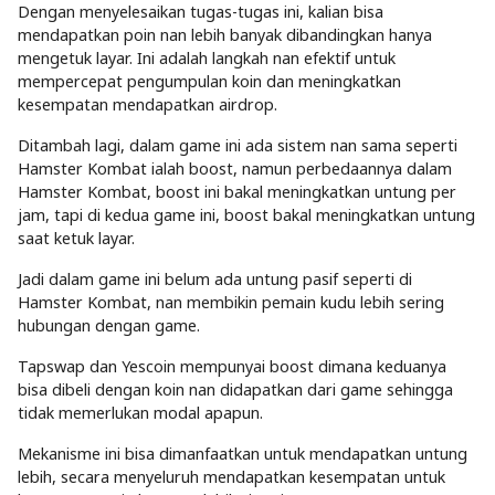
Dengan menyelesaikan tugas-tugas ini, kalian bisa
mendapatkan poin nan lebih banyak dibandingkan hanya
mengetuk layar. Ini adalah langkah nan efektif untuk
mempercepat pengumpulan koin dan meningkatkan
kesempatan mendapatkan airdrop.
Ditambah lagi, dalam game ini ada sistem nan sama seperti
Hamster Kombat ialah boost, namun perbedaannya dalam
Hamster Kombat, boost ini bakal meningkatkan untung per
jam, tapi di kedua game ini, boost bakal meningkatkan untung
saat ketuk layar.
Jadi dalam game ini belum ada untung pasif seperti di
Hamster Kombat, nan membikin pemain kudu lebih sering
hubungan dengan game.
Tapswap dan Yescoin mempunyai boost dimana keduanya
bisa dibeli dengan koin nan didapatkan dari game sehingga
tidak memerlukan modal apapun.
Mekanisme ini bisa dimanfaatkan untuk mendapatkan untung
lebih, secara menyeluruh mendapatkan kesempatan untuk