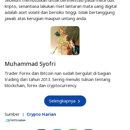
Sebelum memutuskan untuk berinvestasi pada mata duit
kripto, senantiasa lakukan riset lantaran mata uang digital
adalah aset volatil dan berisiko tinggi. tidak bertanggung
jawab atas kerugian maupun untung anda.
Muhammad Syofri
Trader Forex dan Bitcoin nan sudah bergulat di bagian
trading dari tahun 2013. Sering menulis tulisan tentang
blockchain, forex dan cryptocurrency.
Selengkapnya
Sumber
Crypto Harian