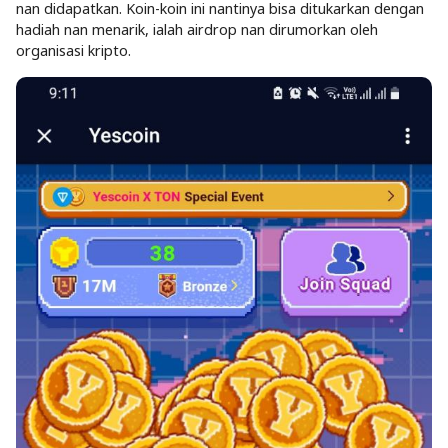
nan didapatkan. Koin-koin ini nantinya bisa ditukarkan dengan
hadiah nan menarik, ialah airdrop nan dirumorkan oleh
organisasi kripto.