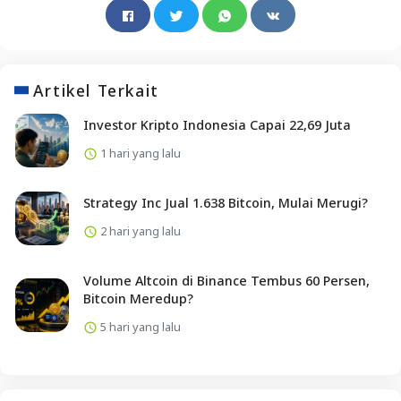
Artikel Terkait
Investor Kripto Indonesia Capai 22,69 Juta
1 hari yang lalu
Strategy Inc Jual 1.638 Bitcoin, Mulai Merugi?
2 hari yang lalu
Volume Altcoin di Binance Tembus 60 Persen,
Bitcoin Meredup?
5 hari yang lalu