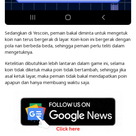
Sedangkan di Yescoin, pemain bakal diminta untuk mengetuk
koin nan terus bergerak di layar. Koin-koin ini bergerak dengan
pola nan berbeda-beda, sehingga pemain perlu teliti dalam
mengetuknya.
Ketelitian dibutuhkan lebih lantaran dalam game ini, selama
koin tidak diketuk maka poin tidak bertambah, sehingga jika
asal ketuk layar, maka pemain tidak bakal mendapatkan poin
apapun dan hanya membuang waktu saja.