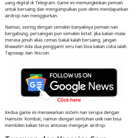
uang digital di Telegram. Game ini memungkinkan pemain
untuk bersaing dan mengumpulkan poin demi mendapatkan
airdrop nan menggiurkan.
Namun, seiring dengan semakin banyaknya pemain nan
bergabung, persaingan pun semakin ketat. Jika kalian mulai
merasa jenuh alias cemas bakal kalah bersaing, jangan
khawatir! Ada dua pengganti seru nan bisa kalian coba ialah
Tapswap dan Yescoin.
Kedua game ini menawarkan sistem nan serupa dengan
Hamster Kombat, namun dengan sentuhan unik nan bisa
membikin kalian terus antusias mengejar airdrop.