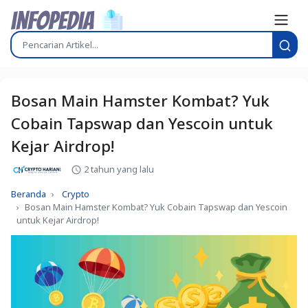
Bosan Main Hamster Kombat? Yuk
Cobain Tapswap dan Yescoin untuk
Kejar Airdrop!
2 tahun yang lalu
Beranda
Crypto
Bosan Main Hamster Kombat? Yuk Cobain Tapswap dan Yescoin
untuk Kejar Airdrop!