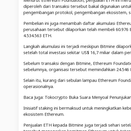
Menurut Ethereum Foundation, penjualan ETH ini meru
diperoleh dari transaksi tersebut bakal digunakan unt
pengembangan protokol, pengembangan ekosistem, se
Pembelian ini juga menambah daftar akumulasi Ethereu
perusahaan tersebut dilaporkan telah membeli 60.976 
4.534.563 ETH.
Langkah akumulasi ini terjadi meskipun Bitmine dilapor
setelah total investasi sekitar US$ 16,7 miliar dalam p
Sebelum transaksi dengan Bitmine, Ethereum Foundation
sebelumnya, organisasi tersebut memindahkan 24.546 
Selain itu, kurang dari sebulan lampau Ethereum Foun
operasionalnya.
Baca Juga: Tokocrypto Buka Suara Menyoal Penunjuka
Inisiatif staking ini bermaksud untuk meningkatkan keb
ekosistem Ethereum.
Penjualan ETH kepada Bitmine juga terjadi sehari set