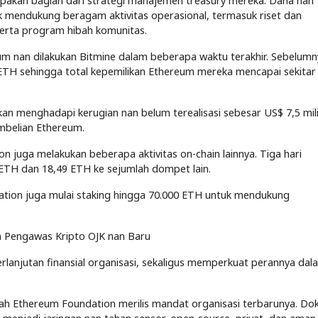
pakan bagian dari strategi manajemen treasury mereka. Dana nan
uk mendukung beragam aktivitas operasional, termasuk riset dan
rta program hibah komunitas.
m nan dilakukan Bitmine dalam beberapa waktu terakhir. Sebelumn
ETH sehingga total kepemilikan Ethereum mereka mencapai sekitar
kan menghadapi kerugian nan belum terealisasi sebesar US$ 7,5 mili
embelian Ethereum.
 juga melakukan beberapa aktivitas on-chain lainnya. Tiga hari
ETH dan 18,49 ETH ke sejumlah dompet lain.
dation juga mulai staking hingga 70.000 ETH untuk mendukung
n Pengawas Kripto OJK nan Baru
erlanjutan finansial organisasi, sekaligus memperkuat perannya dal
elah Ethereum Foundation merilis mandat organisasi terbarunya. D