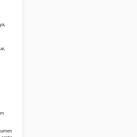
ya,
ar,
am
okumen