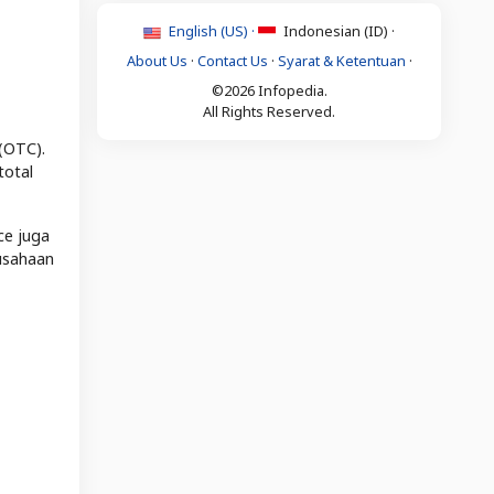
English (US) ·
Indonesian (ID) ·
About Us
·
Contact Us
·
Syarat & Ketentuan
·
©2026 Infopedia.
All Rights Reserved.
(OTC).
total
ce juga
usahaan