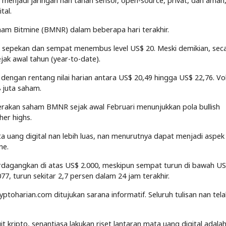
njadi jaringan nan tahan sensor, open-source, privat, dan aman,
tal.
aham Bitmine (BMNR) dalam beberapa hari terakhir.
m sepekan dan sempat menembus level US$ 20. Meski demikian, sec
jak awal tahun (year-to-date).
engan rentang nilai harian antara US$ 20,49 hingga US$ 22,76. V
8 juta saham.
erakan saham BMNR sejak awal Februari menunjukkan pola bullish
her highs.
ata uang digital nan lebih luas, nan menurutnya dapat menjadi aspek
ne.
perdagangkan di atas US$ 2.000, meskipun sempat turun di bawah US
077, turun sekitar 2,7 persen dalam 24 jam terakhir.
yptoharian.com ditujukan sarana informatif. Seluruh tulisan nan tel
kripto, senantiasa lakukan riset lantaran mata uang digital adalah