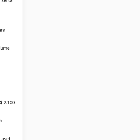
 serta
ara
olume
$ 2.100.
ah
 aset