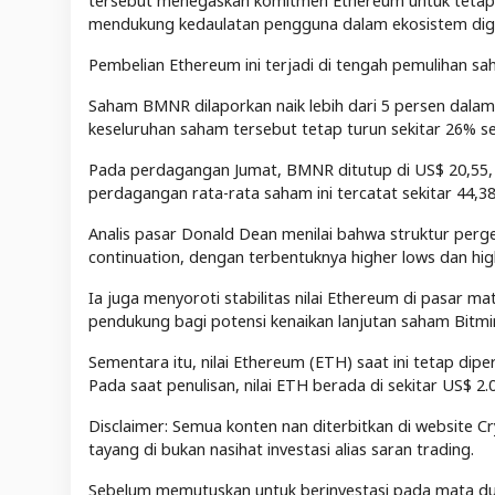
tersebut menegaskan komitmen Ethereum untuk tetap me
mendukung kedaulatan pengguna dalam ekosistem digi
Pembelian Ethereum ini terjadi di tengah pemulihan s
Saham BMNR dilaporkan naik lebih dari 5 persen dala
keseluruhan saham tersebut tetap turun sekitar 26% se
Pada perdagangan Jumat, BMNR ditutup di US$ 20,55, d
perdagangan rata-rata saham ini tercatat sekitar 44,3
Analis pasar Donald Dean menilai bahwa struktur perg
continuation, dengan terbentuknya higher lows dan hig
Ia juga menyoroti stabilitas nilai Ethereum di pasar m
pendukung bagi potensi kenaikan lanjutan saham Bitmi
Sementara itu, nilai Ethereum (ETH) saat ini tetap di
Pada saat penulisan, nilai ETH berada di sekitar US$ 2.
Disclaimer: Semua konten nan diterbitkan di website Cr
tayang di bukan nasihat investasi alias saran trading.
Sebelum memutuskan untuk berinvestasi pada mata duit 