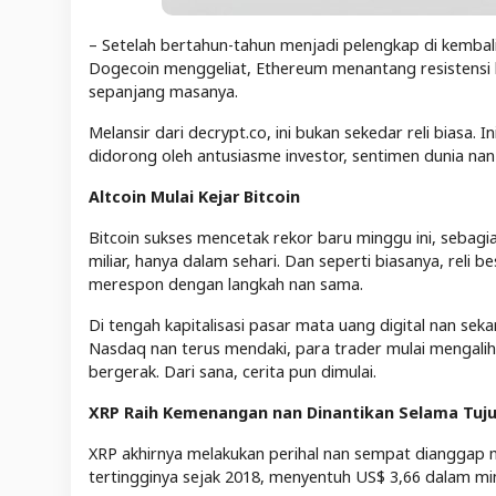
– Setelah bertahun-tahun menjadi pelengkap di kembali 
Dogecoin menggeliat, Ethereum menantang resistensi la
sepanjang masanya.
Melansir dari decrypt.co, ini bukan sekedar reli biasa.
didorong oleh antusiasme investor, sentimen dunia n
Altcoin Mulai Kejar Bitcoin
Bitcoin sukses mencetak rekor baru minggu ini, sebag
miliar, hanya dalam sehari. Dan seperti biasanya, reli
merespon dengan langkah nan sama.
Di tengah kapitalisasi pasar mata uang digital nan se
Nasdaq nan terus mendaki, para trader mulai mengalih
bergerak. Dari sana, cerita pun dimulai.
XRP Raih Kemenangan nan Dinantikan Selama Tuj
XRP akhirnya melakukan perihal nan sempat dianggap m
tertingginya sejak 2018, menyentuh US$ 3,66 dalam min