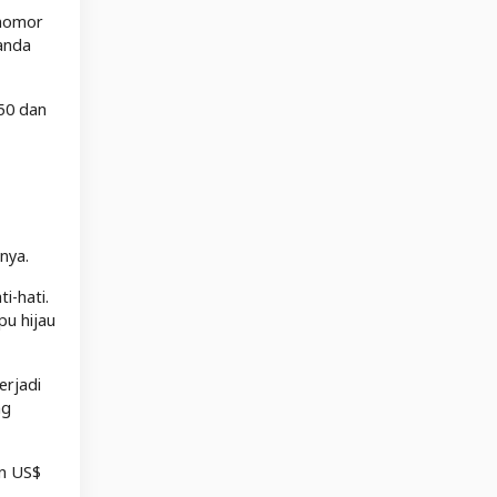
 nomor
tanda
 50 dan
nya.
i-hati.
pu hijau
erjadi
ng
en US$