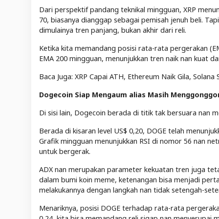
Dari perspektif pandang teknikal mingguan, XRP menunj
70, biasanya dianggap sebagai pemisah jenuh beli. Tap
dimulainya tren panjang, bukan akhir dari reli.
Ketika kita memandang posisi rata-rata pergerakan (EMA
EMA 200 mingguan, menunjukkan tren naik nan kuat dan
Baca Juga: XRP Capai ATH, Ethereum Naik Gila, Solana 
Dogecoin Siap Mengaum alias Masih Menggonggo
Di sisi lain, Dogecoin berada di titik tak bersuara n
Berada di kisaran level US$ 0,20, DOGE telah menunjuk
Grafik mingguan menunjukkan RSI di nomor 56 nan netra
untuk bergerak.
ADX nan merupakan parameter kekuatan tren juga tetap 
dalam bumi koin meme, ketenangan bisa menjadi pertan
melakukannya dengan langkah nan tidak setengah-sete
Menariknya, posisi DOGE terhadap rata-rata pergerak
0,24, kita bisa memandang reli sigap nan menyerupai 