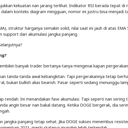
ukkan kekuatan nan jarang terlihat. Indikator RSI berada tepat di
i dalam konteks diagram mingguan, nomor ini justru bisa menjadi 
), struktur harganya semakin solid, nilai saat ini jauh di atas EMA
 support dari akumulasi jangka panjang.
Selanjutnya?
ng?
an membikin banyak trader bertanya-tanya mengenai kapan pergerakan
kan tanda-tanda awal kebangkitan. Tapi pergerakannya tetap berhat
l, bukan bullish alias bearish. Pasar seperti sedang menunggu lam
rendah. Ini menandakan fase akumulasi. Tapi seperti nan sering t
da angin besar nan bakal datang. Ketika DOGE bergerak, dia seri
ngah.
an jangka panjang tetap sehat. Jika DOGE sukses menembus resist
momentum 2021, meski skalanya mungkin lebih terkendali.