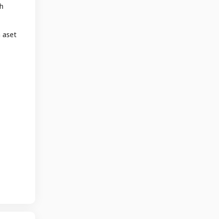
ah
 aset