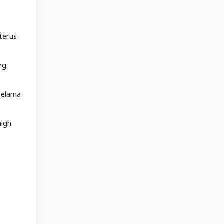
terus
ng
selama
high