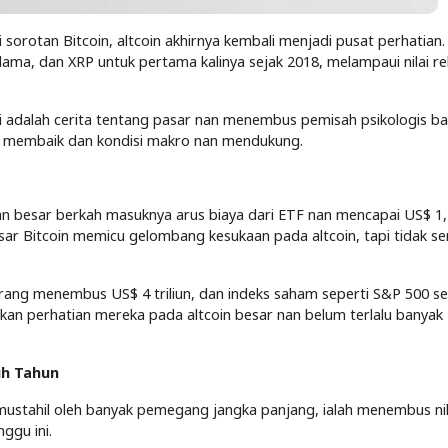
sorotan Bitcoin, altcoin akhirnya kembali menjadi pusat perhatian.
ma, dan XRP untuk pertama kalinya sejak 2018, melampaui nilai rek
 Ini adalah cerita tentang pasar nan menembus pemisah psikologis ba
an membaik dan kondisi makro nan mendukung.
ian besar berkah masuknya arus biaya dari ETF nan mencapai US$ 1
 besar Bitcoin memicu gelombang kesukaan pada altcoin, tapi tidak 
karang menembus US$ 4 triliun, dan indeks saham seperti S&P 500 se
kan perhatian mereka pada altcoin besar nan belum terlalu banyak
uh Tahun
ustahil oleh banyak pemegang jangka panjang, ialah menembus nil
ggu ini.