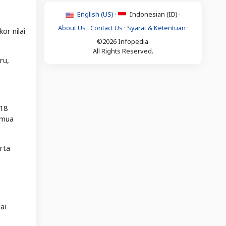
English (US) ·
Indonesian (ID) ·
About Us
·
Contact Us
·
Syarat & Ketentuan
·
or nilai
©2026 Infopedia.
All Rights Reserved.
ru,
,18
semua
rta
ai