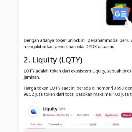
Dengan adanya token unlock ini, penanammodal perlu 
mengakibatkan penurunan nilai DYDX di pasar.
2. Liquity (LQTY)
LQTY adalah token dari ekosistem Liquity, sebuah p
jaminan.
Harga token LQTY saat ini berada di nomor $0.693 deng
96.52 juta token dari total pasokan maksimal 100 juta 