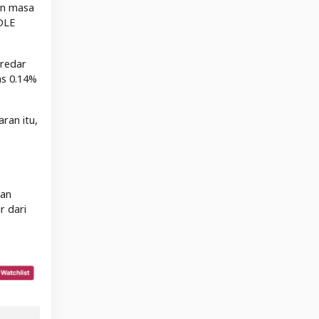
an masa
NDLE
eredar
ias 0.14%
ran itu,
dan
r dari