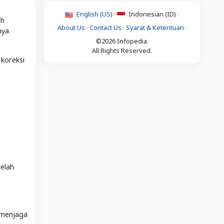
English (US) ·
Indonesian (ID) ·
ah
About Us
·
Contact Us
·
Syarat & Ketentuan
·
nya
©2026 Infopedia.
All Rights Reserved.
 koreksi
telah
 menjaga