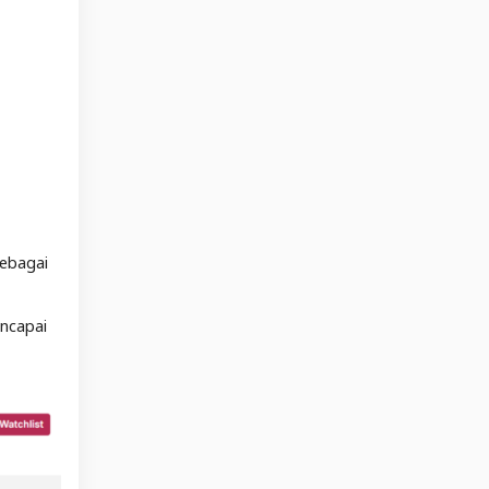
sebagai
encapai