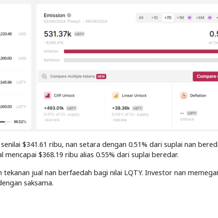
enilai $341.61 ribu, nan setara dengan 0.51% dari suplai nan bereda
l mencapai $368.19 ribu alias 0.55% dari suplai beredar.
n tekanan jual nan berfaedah bagi nilai LQTY. Investor nan memeg
dengan saksama.