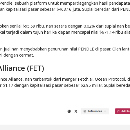
 Pendle, sebuah platform untuk memperdagangkan hasil pendapat
n kapitalisasi pasar sebesar $463.16 juta. Suplai beredar dari PE
en senilai $95.59 ribu, nan setara dengan 0.02% dari suplai nan b
akal terjadi dalam tujuh hari ke depan mencapai nilai $671.14 ribu al
n jual nan menyebabkan penurunan nilai PENDLE di pasar. Oleh lanta
i dengan cermat.
Alliance (FET)
gence Alliance, nan terbentuk dari merger Fetch.ai, Ocean Protocol, 
r $1.17 dengan kapitalisasi pasar sebesar $2.95 miliar. Suplai bereda