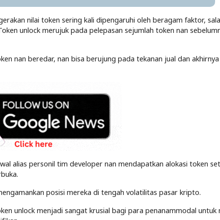
rakan nilai token sering kali dipengaruhi oleh beragam faktor, sal
. Token unlock merujuk pada pelepasan sejumlah token nan sebelum
ken nan beredar, nan bisa berujung pada tekanan jual dan akhirnya
 awal alias personil tim developer nan mendapatkan alokasi token se
rbuka.
mengamankan posisi mereka di tengah volatilitas pasar kripto.
ken unlock menjadi sangat krusial bagi para penanammodal untuk