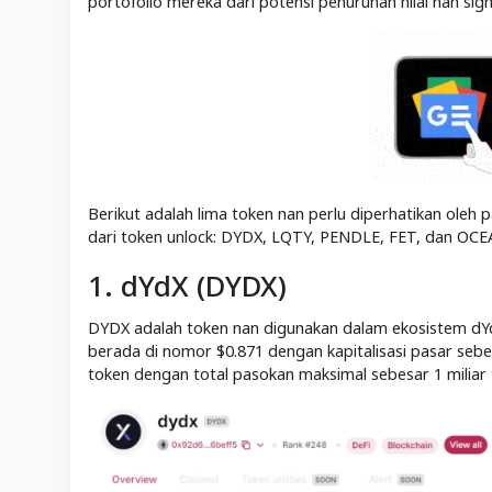
portofolio mereka dari potensi penurunan nilai nan signi
Berikut adalah lima token nan perlu diperhatikan ole
dari token unlock: DYDX, LQTY, PENDLE, FET, dan OCE
1. dYdX (DYDX)
DYDX adalah token nan digunakan dalam ekosistem dYdX,
berada di nomor $0.871 dengan kapitalisasi pasar sebe
token dengan total pasokan maksimal sebesar 1 miliar 