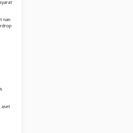
syarat
t nan
irdrop
ah
 aset