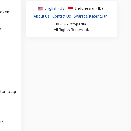
English (US) ·
Indonesian (ID) ·
token
About Us
·
Contact Us
·
Syarat & Ketentuan
·
©2026 Infopedia.
n
All Rights Reserved.
tan bagi
er