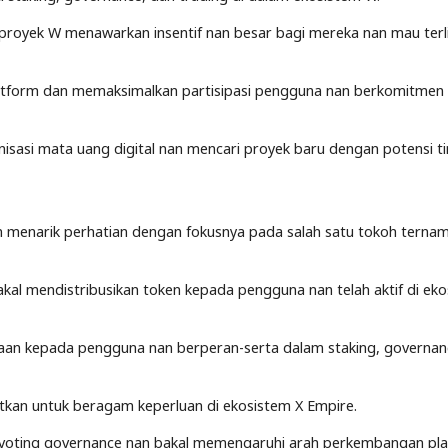
 proyek W menawarkan insentif nan besar bagi mereka nan mau terl
latform dan memaksimalkan partisipasi pengguna nan berkomitmen
nisasi mata uang digital nan mencari proyek baru dengan potensi ti
n menarik perhatian dengan fokusnya pada salah satu tokoh ternam
kal mendistribusikan token kepada pengguna nan telah aktif di ek
gaan kepada pengguna nan berperan-serta dalam staking, governan
atkan untuk beragam keperluan di ekosistem X Empire.
m voting governance nan bakal memengaruhi arah perkembangan pl