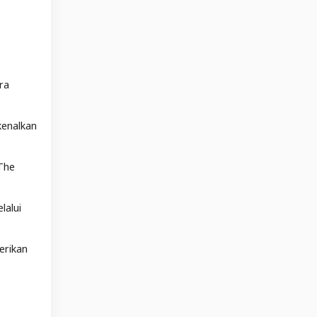
ra
kenalkan
 The
lalui
erikan