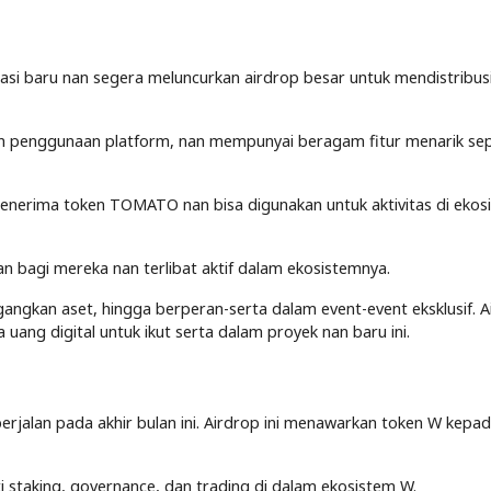
si baru nan segera meluncurkan airdrop besar untuk mendistribus
an penggunaan platform, nan mempunyai beragam fitur menarik sep
nerima token TOMATO nan bisa digunakan untuk aktivitas di ekos
 bagi mereka nan terlibat aktif dalam ekosistemnya.
ngkan aset, hingga berperan-serta dalam event-event eksklusif. A
ang digital untuk ikut serta dalam proyek nan baru ini.
jalan pada akhir bulan ini. Airdrop ini menawarkan token W kepa
i staking, governance, dan trading di dalam ekosistem W.