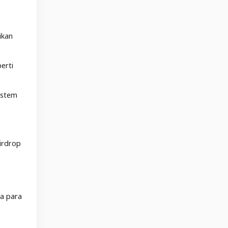
ikan
erti
istem
irdrop
da para