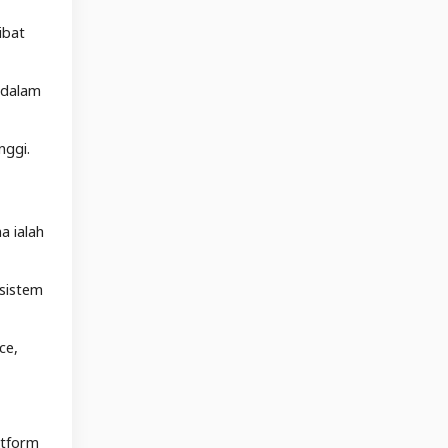
ibat
 dalam
nggi.
a ialah
osistem
ce,
atform